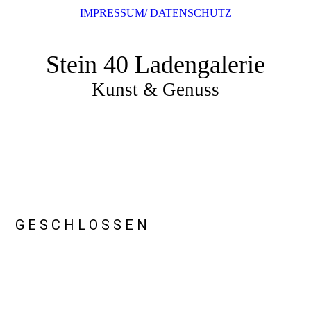
IMPRESSUM/ DATENSCHUTZ
Stein 40 Ladengalerie
Kunst & Genuss
G E S C H L O S S E N